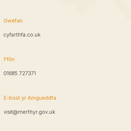
Gwefan
cyfarthfa.co.uk
Ffôn
01685 727371
E-bost yr Amgueddfa
visit@merthyr.gov.uk