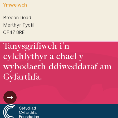
Ymwelwch
Brecon Road
Merthyr Tydfil
CF47 8RE
Tanysgrifiwch i'n
cylchlythyr a chael y
wybodaeth ddiweddaraf am
Gyfarthfa.