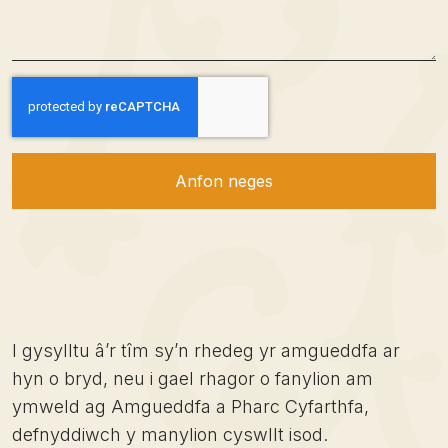
Anfon neges
I gysylltu â’r tîm sy’n rhedeg yr amgueddfa ar
hyn o bryd, neu i gael rhagor o fanylion am
ymweld ag Amgueddfa a Pharc Cyfarthfa,
defnyddiwch y manylion cyswllt isod.